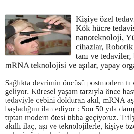
Kişiye özel tedavil
Kök hücre tedavi
nanoteknoloji, Y
cihazlar, Robotik
tanı ve tedaviler,
mRNA teknolojisi ve aşılar, yapay orga
Sağlıkta devrimin öncüsü postmodern t
geliyor. Küresel yaşam tarzıyla önce has
tedaviyle cebini dolduran akıl, mRNA aşı
başladığını ilan ediyor : Son 50 yıla da
tıptan modern ötesi tıbba geçiyoruz. Tril
akıllı ilaç, aşı ve teknolojilerle, kişiye öz