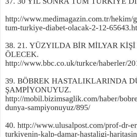
37. 30 YIL SONRA TÜM TÜRKİYE D
http://www.medimagazin.com.tr/hekim/ge
tum-turkiye-diabet-olacak-2-12-65643.h
38. 21. YÜZYILDA BİR MİLYAR Kİ
ÖLECEK.
http://www.bbc.co.uk/turkce/haberler/2
39. BÖBREK HASTALIKLARINDA 
ŞAMPİYONUYUZ.
http://mobil.bizimsaglik.com/haber/bobre
dunya-sampiyonuyuz/895/
40. http://www.ulusalpost.com/prof-dr-e
turkiyenin-kalp-damar-hastaligi-haritasi