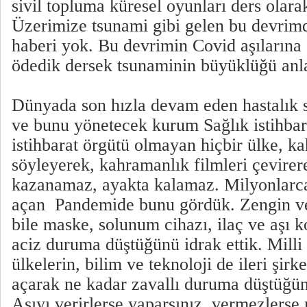
sivil topluma küresel oyunları ders olar
Üzerimize tsunami gibi gelen bu devrim
haberi yok. Bu devrimin Covid aşılarına 
ödedik dersek tsunaminin büyüklüğü anla
Dünyada son hızla devam eden hastalık s
ve bunu yönetecek kurum Sağlık istihbar
istihbarat örgütü olmayan hiçbir ülke, k
söyleyerek, kahramanlık filmleri çevirer
kazanamaz, ayakta kalamaz. Milyonlarc
açan Pandemide bunu gördük. Zengin ve 
bile maske, solunum cihazı, ilaç ve aşı 
aciz duruma düştüğünü idrak ettik. Milli
ülkelerin, bilim ve teknoloji de ileri şirk
açarak ne kadar zavallı duruma düştüğün
Aşıyı verirlerse yaparsınız, vermezlerse