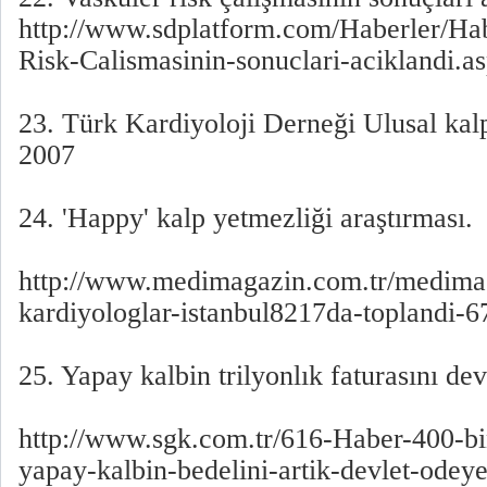
http://www.sdplatform.com/Haberler/Hab
Risk-Calismasinin-sonuclari-aciklandi.a
23. Türk Kardiyoloji Derneği Ulusal kalp
2007
24. 'Happy' kalp yetmezliği araştırması.
http://www.medimagazin.com.tr/medimag
kardiyologlar-istanbul8217da-toplandi-
25. Yapay kalbin trilyonlık faturasını de
http://www.sgk.com.tr/616-Haber-400-b
yapay-kalbin-bedelini-artik-devlet-odey