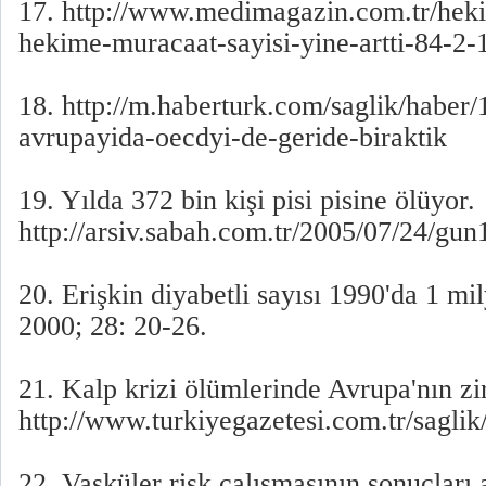
17. http://www.medimagazin.com.tr/heki
hekime-muracaat-sayisi-yine-artti-84-2
18. http://m.haberturk.com/saglik/habe
avrupayida-oecdyi-de-geride-biraktik
19. Yılda 372 bin kişi pisi pisine ölüyor.
http://arsiv.sabah.com.tr/2005/07/24/gu
20. Erişkin diyabetli sayısı 1990'da 1 m
2000; 28: 20-26.
21. Kalp krizi ölümlerinde Avrupa'nın zi
http://www.turkiyegazetesi.com.tr/sagli
22. Vasküler risk çalışmasının sonuçları 