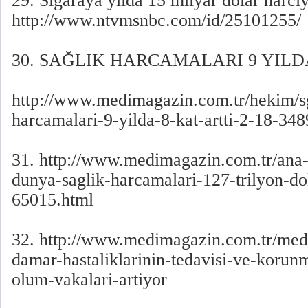
29. Sigaraya yılda 15 milyar dolar harcı
http://www.ntvmsnbc.com/id/25101255/
30. SAĞLIK HARCAMALARI 9 YILDA
http://www.medimagazin.com.tr/hekim/sg
harcamalari-9-yilda-8-kat-artti-2-18-34
31. http://www.medimagazin.com.tr/ana-s
dunya-saglik-harcamalari-127-trilyon-do
65015.html
32. http://www.medimagazin.com.tr/medi
damar-hastaliklarinin-tedavisi-ve-korunm
olum-vakalari-artiyor