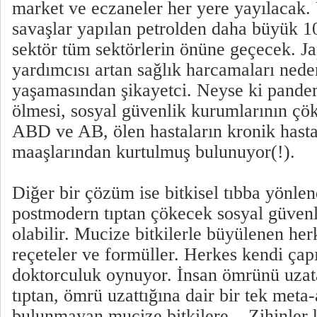
market ve eczaneler her yere yayılacak.
savaşlar yapılan petrolden daha büyük 10
sektör tüm sektörlerin önüne geçecek. 
yardımcısı artan sağlık harcamaları nede
yaşamasından şikayetci. Neyse ki pande
ölmesi, sosyal güvenlik kurumlarının çök
ABD ve AB, ölen hastaların kronik hastal
maaşlarından kurtulmuş bulunuyor(!).
Diğer bir çözüm ise bitkisel tıbba yönlend
postmodern tıptan çökecek sosyal güvenli
olabilir. Mucize bitkilerle büyülenen herk
reçeteler ve formüller. Herkes kendi çap
doktorculuk oynuyor. İnsan ömrünü uzata
tıptan, ömrü uzattığına dair bir tek meta-
bulunmayan mucize bitkilere... Zihinler 