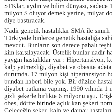
STKlar, aydın ve bilim dünyası, sadece 1 
milyon $ oluyor demek yerine, milyar dol
diye bastıracak.
Nadir genetik hastalıklar SMA ile sınırlı
Türkiyede binlerce genetik hastalığa sah
mevcut. Bunların son derece pahalı teşhis
kim karşılayacak. Üstelik bunlar nadir ha
yaygın hastalıklar var : Hipertansiyon, ko
kalp yetmezliği, diyabet ve obesite adet
durumda. 17 milyon kişi hipertansiyon h
bundan haberi bile yok. Bir düzine hastal
diyabet patlama yapmış. 1990 yılında 1 
gizli şekerle birlikte 6 milyonu aştı. Eriş
obes, dörtte birinde açlık kan şekeri nor
Geleceğin şeker, kalp ve damar hastaları