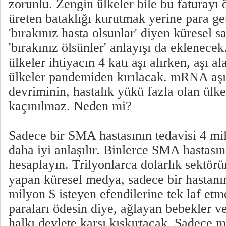
zorunlu. Zengin ülkeler bile bu faturayı
üreten bataklığı kurutmak yerine para ge
'bırakınız hasta olsunlar' diyen küresel s
'bırakınız ölsünler' anlayışı da eklenece
ülkeler ihtiyacın 4 katı aşı alırken, aşı 
ülkeler pandemiden kırılacak. mRNA aşıs
devriminin, hastalık yükü fazla olan ülke
kaçınılmaz. Neden mi?
Sadece bir SMA hastasının tedavisi 4 mi
daha iyi anlaşılır. Binlerce SMA hastasını
hesaplayın. Trilyonlarca dolarlık sektörü
yapan küresel medya, sadece bir hastanın
milyon $ isteyen efendilerine tek laf et
paraları ödesin diye, ağlayan bebekler v
halkı devlete karşı kışkırtacak. Sadece