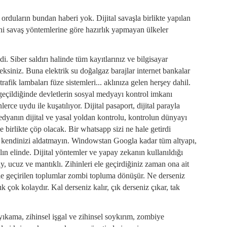
orduların bundan haberi yok. Dijital savaşla birlikte yapılan
ni savaş yöntemlerine göre hazırlık yapmayan ülkeler
i. Siber saldırı halinde tüm kayıtlarınız ve bilgisayar
ceksiniz. Buna elektrik su doğalgaz barajlar internet bankalar
trafik lambaları füze sistemleri... aklınıza gelen herşey dahil.
eçildiğinde devletlerin sosyal medyayı kontrol imkanı
ce uydu ile kuşatılıyor. Dijital pasaport, dijital parayla
dyanın dijital ve yasal yoldan kontrolu, kontrolun dünyayı
 birlikte çöp olacak. Bir whatsapp sizi ne hale getirdi
kendinizi aldatmayın. Windowstan Googla kadar tüm altyapı,
ın elinde. Dijital yöntemler ve yapay zekanın kullanıldığı
y, ucuz ve mantıklı. Zihinleri ele geçirdiğiniz zaman ona ait
 ele geçirilen toplumlar zombi topluma dönüşür. Ne derseniz
 çok kolaydır. Kal derseniz kalır, çık derseniz çıkar, tak
yıkama, zihinsel işgal ve zihinsel soykırım, zombiye