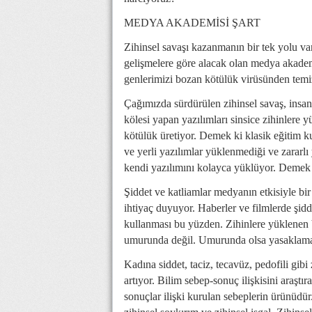
MEDYA AKADEMİSİ ŞART
Zihinsel savaşı kazanmanın bir tek yolu var
gelişmelere göre alacak olan medya akademi
genlerimizi bozan kötülük virüsünden temi
Çağımızda sürdürülen zihinsel savaş, insanı
kölesi yapan yazılımları sinsice zihinlere
kötülük üretiyor. Demek ki klasik eğitim ku
ve yerli yazılımlar yüklenmediği ve zararl
kendi yazılımını kolayca yüklüyor. Demek k
Şiddet ve katliamlar medyanın etkisiyle bir
ihtiyaç duyuyor. Haberler ve filmlerde şidde
kullanması bu yüzden. Zihinlere yüklenen b
umurunda değil. Umurunda olsa yasaklama 
Kadına siddet, taciz, tecavüz, pedofili gibi 
artıyor. Bilim sebep-sonuç ilişkisini araştır
sonuçlar ilişki kurulan sebeplerin ürünüdü