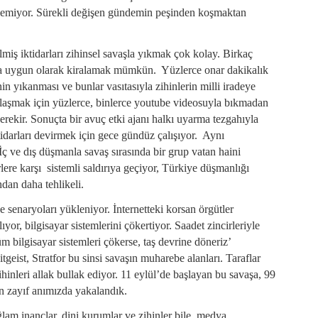
ilemiyor. Sürekli değişen gündemin peşinden koşmaktan
lmiş iktidarları zihinsel savaşla yıkmak çok kolay. Birkaç
aca uygun olarak kiralamak mümkün. Yüzlerce onar dakikalık
in yıkanması ve bunlar vasıtasıyla zihinlerin milli iradeye
a ulaşmak için yüzlerce, binlerce youtube videosuyla bıkmadan
rekir. Sonuçta bir avuç etki ajanı halkı uyarma tezgahıyla
idarları devirmek için gece gündüz çalışıyor. Aynı
ç ve dış düşmanla savaş sırasında bir grup vatan haini
erlere karşı sistemli saldırıya geçiyor, Türkiye düşmanlığı
dan daha tehlikeli.
e senaryoları yükleniyor. İnternetteki korsan örgütler
ıyor, bilgisayar sistemlerini çökertiyor. Saadet zincirleriyle
tüm bilgisayar sistemleri çökerse, taş devrine döneriz’
itgeist, Stratfor bu sinsi savaşın muharebe alanları. Taraflar
ihinleri allak bullak ediyor. 11 eylül’de başlayan bu savaşa, 99
n zayıf anımızda yakalandık.
ağlam inançlar, dini kurumlar ve zihinler bile, medya