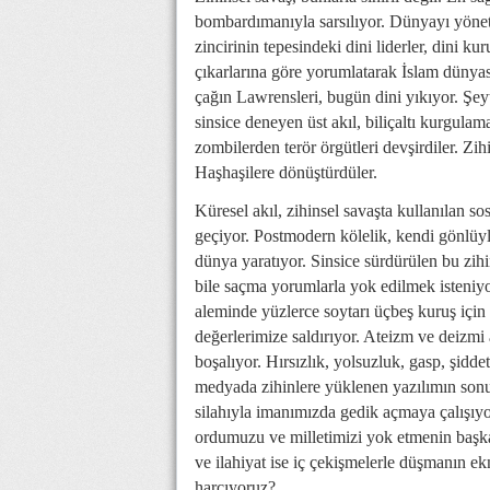
bombardımanıyla sarsılıyor. Dünyayı yöneten
zincirinin tepesindeki dini liderler, dini ku
çıkarlarına göre yorumlatarak İslam dünyas
çağın Lawrensleri, bugün dini yıkıyor. Şey
sinsice deneyen üst akıl, biliçaltı kurgulam
zombilerden terör örgütleri devşirdiler. Zihin
Haşhaşilere dönüştürdüler.
Küresel akıl, zihinsel savaşta kullanılan 
geçiyor. Postmodern kölelik, kendi gönlüy
dünya yaratıyor. Sinsice sürdürülen bu zihi
bile saçma yorumlarla yok edilmek isteniyo
aleminde yüzlerce soytarı üçbeş kuruş için
değerlerimize saldırıyor. Ateizm ve deizmi 
boşalıyor. Hırsızlık, yolsuzluk, gasp, şidde
medyada zihinlere yüklenen yazılımın sonu
silahıyla imanımızda gedik açmaya çalışıy
ordumuzu ve milletimizi yok etmenin başk
ve ilahiyat ise iç çekişmelerle düşmanın ek
harcıyoruz?