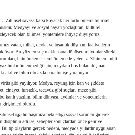
 : Zihinsel savaşa karşı koyacak her türlü önlemi bilimsel
sidir. Medyayı ve sosyal hayatı yozlaştıran, kültürel
zleyecek olan bilimsel yöntemlere ihtiyaç duyuyoruz.
mızı vatan, millet, devlet ve insanlık düşmanı faaliyetlerin
 yüklüyor. Bu yüzden suç makinasına dönüşen milyonlar sürekli
rumları, hain üreten sistemi önlemede yetersiz. Zihinlere milli
ı yazılımlar önlenmediği için, meydanı boş bulan düşman
i akıl ve bilim olmazda para bir işe yaramıyor.
 virüs gibi yayılıyor. Medya, reyting için kan ve şiddete
t, cinayet, hırsızlık, tecavüz gibi suçları meze gibi
u kanlı yazılım, bilim dünyası, aydınlar ve yönetimlerin
girişimleri olurdu.
zihinsel işgalin başımıza bela ettiği sosyal sorunlar giderek
an disiplinin adı ise, sebepler sonuçlardan önce gelir ve
r. Bu tip olayların gerçek nedeni, medyada yıllardır uygulanan