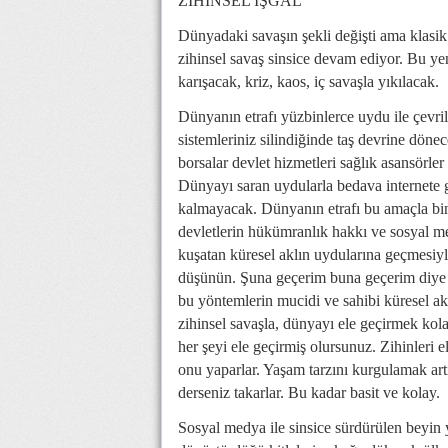
ZİHİNSEL İŞGAL
Dünyadaki savaşın şekli değişti ama klasik 
zihinsel savaş sinsice devam ediyor. Bu ye
karışacak, kriz, kaos, iç savaşla yıkılacak.
Dünyanın etrafı yüzbinlerce uydu ile çevrild
sistemleriniz silindiğinde taş devrine döne
borsalar devlet hizmetleri sağlık asansörler 
Dünyayı saran uydularla bedava internete g
kalmayacak. Dünyanın etrafı bu amaçla binler
devletlerin hükümranlık hakkı ve sosyal me
kuşatan küresel aklın uydularına geçmesiyle
düşünün. Şuna geçerim buna geçerim diye 
bu yöntemlerin mucidi ve sahibi küresel akl
zihinsel savaşla, dünyayı ele geçirmek kola
her şeyi ele geçirmiş olursunuz. Zihinleri
onu yaparlar. Yaşam tarzını kurgulamak artık
derseniz takarlar. Bu kadar basit ve kolay.
Sosyal medya ile sinsice sürdürülen beyin 