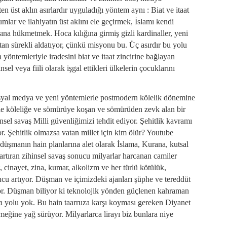
 üst aklın asırlardır uyguladığı yöntem aynı : Biat ve itaat
rumlar ve ilahiyatın üst aklını ele geçirmek, İslamı kendi
ına hükmetmek. Hoca kılığına girmiş gizli kardinaller, yeni
tan sürekli aldatıyor, çünkü misyonu bu. Üç asırdır bu yolu
a yöntemleriyle iradesini biat ve itaat zincirine bağlayan
sel veya fiili olarak işgal ettikleri ülkelerin çocuklarını
sosyal medya ve yeni yöntemlerle postmodern kölelik dönemine
le köleliğe ve sömürüye koşan ve sömürüden zevk alan bir
nsel savaş Milli güvenliğimizi tehdit ediyor. Şehitlik kavramı
r. Şehitlik olmazsa vatan millet için kim ölür? Youtube
 düşmanın hain planlarına alet olarak İslama, Kurana, kutsal
artıran zihinsel savaş sonucu milyarlar harcanan camiler
t, cinayet, zina, kumar, alkolizm ve her türlü kötülük,
cu artıyor. Düşman ve içimizdeki ajanları şüphe ve tereddüt
or. Düşman biliyor ki teknolojik yönden güçlenen kahraman
a yolu yok. Bu hain taarruza karşı koyması gereken Diyanet
meğine yağ sürüyor. Milyarlarca lirayı biz bunlara niye