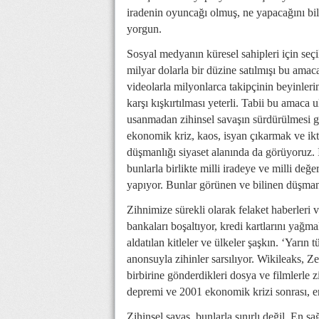
iradenin oyuncağı olmuş, ne yapacağını b
yorgun.
Sosyal medyanın küresel sahipleri için seçi
milyar dolarla bir düzine satılmışı bu am
videolarla milyonlarca takipçinin beyinlerin
karşı kışkırtılması yeterli. Tabii bu amac
usanmadan zihinsel savaşın sürdürülmesi ge
ekonomik kriz, kaos, isyan çıkarmak ve ikt
düşmanlığı siyaset alanında da görüyoruz. İ
bunlarla birlikte milli iradeye ve milli değ
yapıyor. Bunlar görünen ve bilinen düşman
Zihnimize sürekli olarak felaket haberleri v
bankaları boşaltıyor, kredi kartlarını yağmal
aldatılan kitleler ve ülkeler şaşkın. ‘Yarın 
anonsuyla zihinler sarsılıyor. Wikileaks, Ze
birbirine gönderdikleri dosya ve filmlerle z
depremi ve 2001 ekonomik krizi sonrası, e
Zihinsel savaş, bunlarla sınırlı değil. En s