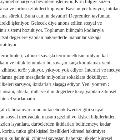
yamet senaryosu beyinlere işleniyor. Kirli bilgiyi süzen
kusu ve tortusu zihinleri kaplıyor. Basılan yer kayıyor, tutulan
ama sürekli. Buna can mı dayanır? Depremler, tayfunlar,
 sürekli işleniyor. Gelecek diye anons edilen sosyal ve
ir sistemi bozuluyor. Toplumun bilinçaltı kodlarıyla
tsal değerlere yapılan hakaretlerle inananlar sokağa
ratılıyor
rör timleri, zihinsel savaşla terörün etkisini milyon kat
intikam ve nifak tohumları bu savaşın karşı konulamaz yeni
 zihinsel terör yakıyor, yıkıyor, yok ediyor. İnternet ve medya
nlarına gelen mesajlarla milyonlar sokaklara dökülüyor.
eleri sarsıyor, iktidarları alaşağı ediyor. Yeni yöntem :
insani, ahlaki, milli ve dini değerlere karşı yapılan zihinsel
hinsel sıfırlamadır.
nçaltı laboratuvarlarından facebook tweeter gibi sosyal
ın sosyal medyadaki masum gezinti ve kişisel bilgilerinden
rizden isyanlara, darbelerden iktidarları belirlemeye kadar
t, korku, tutku gibi kişisel özellikleri küresel hakimiyet
rin kullanıldığı zihinsel savaştan habersiz ülkeler küresel