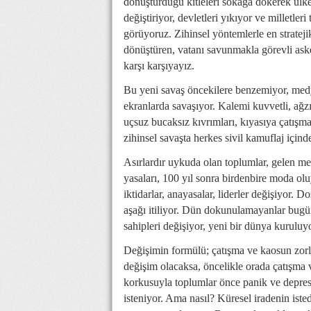
dönüştürdüğü kitleleri sokağa dökerek ülke
değiştiriyor, devletleri yıkıyor ve milletl
görüyoruz. Zihinsel yöntemlerle en stratej
dönüştüren, vatanı savunmakla görevli asker
karşı karşıyayız.
Bu yeni savaş öncekilere benzemiyor, medy
ekranlarda savaşıyor. Kalemi kuvvetli, ağz
uçsuz bucaksız kıvrımları, kıyasıya çatışma
zihinsel savaşta herkes sivil kamuflaj için
Asırlardır uykuda olan toplumlar, gelen me
yasaları, 100 yıl sonra birdenbire moda olu
iktidarlar, anayasalar, liderler değişiyor.
aşağı itiliyor. Dün dokunulamayanlar bugü
sahipleri değişiyor, yeni bir dünya kuruluyo
Değişimin formülü; çatışma ve kaosun zor
değişim olacaksa, öncelikle orada çatışma 
korkusuyla toplumlar önce panik ve depres
isteniyor. Ama nasıl? Küresel iradenin isted