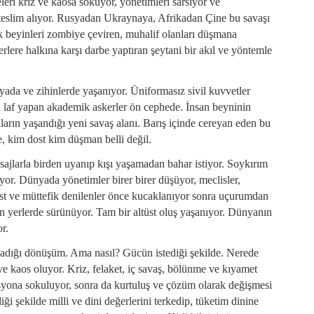
leri kriz ve kaosa sokuyor, yönetimleri sarsiyor ve
eri teslim alıyor. Rusyadan Ukraynaya, Afrikadan Çine bu savaşı
ik beyinleri zombiye çeviren, muhalif olanları düşmana
lere halkına karşı darbe yaptıran şeytani bir akıl ve yöntemle
ada ve zihinlerde yaşanıyor. Üniformasız sivil kuvvetler
ı laf yapan akademik askerler ön cephede. İnsan beyninin
ların yaşandığı yeni savaş alanı. Barış içinde cereyan eden bu
de, kim dost kim düşman belli değil.
sajlarla birden uyanıp kışı yaşamadan bahar istiyor. Soykırım
yor. Dünyada yönetimler birer birer düşüyor, meclisler,
 Dost ve müttefik denilenler önce kucaklanıyor sonra uçurumdan
n yerlerde sürünüyor. Tam bir altüst oluş yaşanıyor. Dünyanın
r.
ladığı dönüşüm. Ama nasıl? Gücün istediği şekilde. Nerede
ve kaos oluyor. Kriz, felaket, iç savaş, bölünme ve kıyamet
yona sokuluyor, sonra da kurtuluş ve çözüm olarak değişmesi
iği şekilde milli ve dini değerlerini terkedip, tüketim dinine