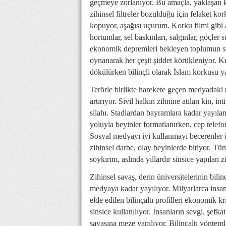
geçmeye zorlanıyor. Bu amaçla, yaklaşan kı
zihinsel filtreler bozulduğu için felaket kor
kopuyor, aşağısı uçurum. Korku filmi gibi 
hortumlar, sel baskınları, salgınlar, göçler
ekonomik depremleri bekleyen toplumun sin
oynanarak her çeşit şiddet körükleniyor. Ku
dökülürken bilinçli olarak İslam korkusu ya
Terörle birlikte harekete geçen medyadaki te
artırıyor. Sivil halkın zihnine atılan kin, 
silahı. Stadlardan bayramlara kadar yayılan
yoluyla beyinler formatlanırken, cep telefo
Sosyal medyayı iyi kullanmayı becerenler ülk
zihinsel darbe, olay beyinlerde bitiyor. Tüm 
soykırım, aslında yıllardır sinsice yapılan zi
Zihinsel savaş, derin üniversitelerinin bili
medyaya kadar yayılıyor. Milyarlarca insan
elde edilen bilinçaltı profilleri ekonomik k
sinsice kullanılıyor. İnsanların sevgi, şefka
savaşına meze yapılıyor. Bilinçaltı yöntemle